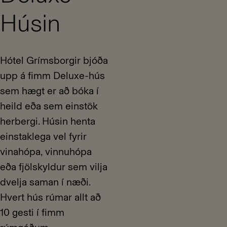
Húsin
Hótel Grímsborgir bjóða
upp á fimm Deluxe-hús
sem hægt er að bóka í
heild eða sem einstök
herbergi. Húsin henta
einstaklega vel fyrir
vinahópa, vinnuhópa
eða fjölskyldur sem vilja
dvelja saman í næði.
Hvert hús rúmar allt að
10 gesti í fimm