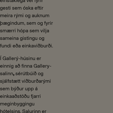
einstaklega vel fyrir
gesti sem óska eftir
meira rými og auknum
þægindum, sem og fyrir
smærri hópa sem vilja
sameina gistingu og
fundi eða einkaviðburði.
Í Gallerý-húsinu er
einnig að finna Gallery-
salinn
,
sérútbúið og
sjálfstætt viðburðarými
sem býður upp á
einkaaðstöðu fjarri
meginbyggingu
hótelsins. Salurinn er