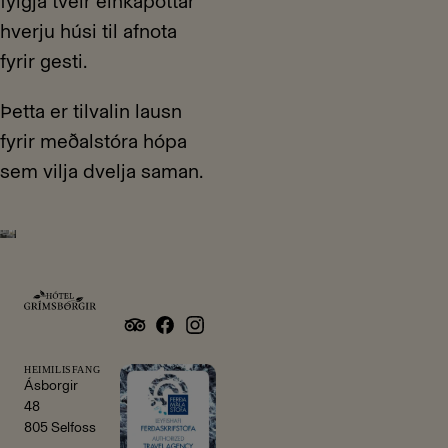
fylgja tveir einkapottar
hverju húsi til afnota
fyrir gesti.
Þetta er tilvalin lausn
fyrir meðalstóra hópa
sem vilja dvelja saman.
•
HEIMILISFANG
Ásborgir
48
805 Selfoss