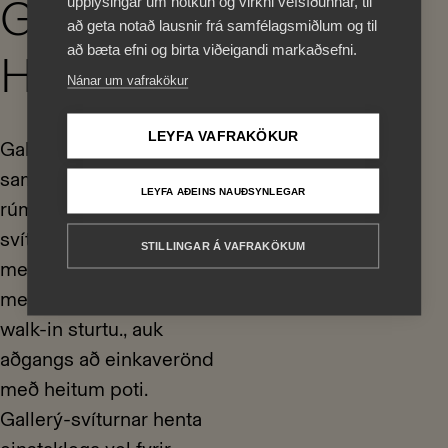
Gallery
upplýsingar um notkun og virkni vefsíðunnar, til
að geta notað lausnir frá samfélagsmiðlum og til
að bæta efni og birta viðeigandi markaðsefni.
Húsið
Nánar um vafrakökur
LEYFA VAFRAKÖKUR
Gallerý húsið
samanstendur af 10
LEYFA AÐEINS NAUÐSYNLEGAR
rúmgóðum, 40 fermetra
svítum. Hver svíta er
STILLINGAR Á VAFRAKÖKUM
með sérbaðherbergi
með bæði baðkari og
walk-in sturtu., auk
aðgangs að einkaverönd
með heitum poti.
Gallerý-svíturnar henta