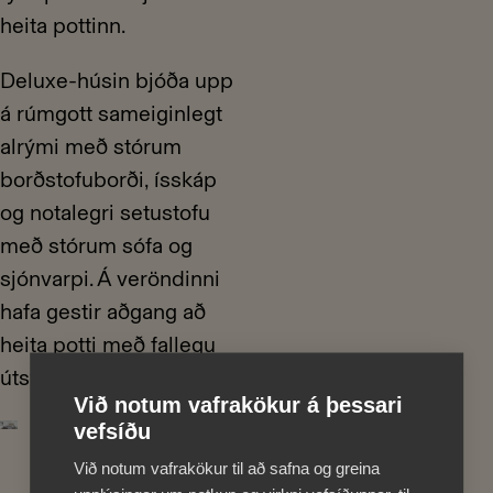
heita pottinn.
Deluxe-húsin bjóða upp
á rúmgott sameiginlegt
alrými með stórum
borðstofuborði, ísskáp
og notalegri setustofu
með stórum sófa og
sjónvarpi. Á veröndinni
hafa gestir aðgang að
heita potti með fallegu
útsýni yfir sveitina.
•
Við notum vafrakökur á þessari
vefsíðu
Við notum vafrakökur til að safna og greina