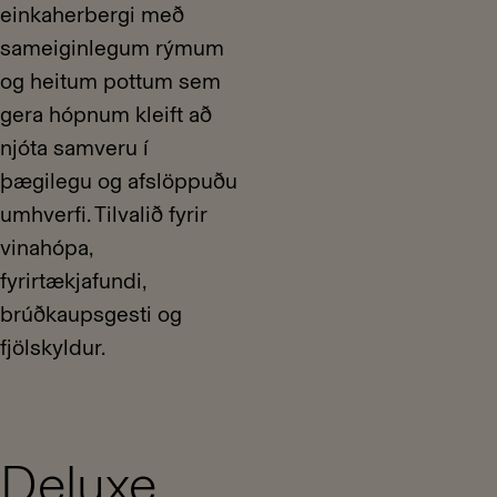
einkaherbergi með
sameiginlegum rýmum
og heitum pottum sem
gera hópnum kleift að
njóta samveru í
þægilegu og afslöppuðu
umhverfi. Tilvalið fyrir
vinahópa,
fyrirtækjafundi,
brúðkaupsgesti og
fjölskyldur.
Deluxe