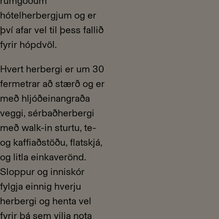
rúmgóðum
hótelherbergjum og er
því afar vel til þess fallið
fyrir hópdvöl.
Hvert herbergi er um 30
fermetrar að stærð og er
með hljóðeinangraða
veggi, sérbaðherbergi
með walk-in sturtu, te-
og kaffiaðstöðu, flatskjá,
og litla einkaverönd.
Sloppur og inniskór
fylgja einnig hverju
herbergi og henta vel
fyrir þá sem vilja nota