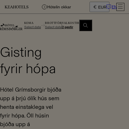
EN
Hótelin okkar
EUR
KOMA
BROTTFÖR
VALKOSTIR
Select date
Select date
2 gestir
Gisting
fyrir hópa
Hótel Grímsborgir bjóða
upp á þrjú ólík hús sem
henta einstaklega vel
fyrir hópa. Öll húsin
bjóða upp á