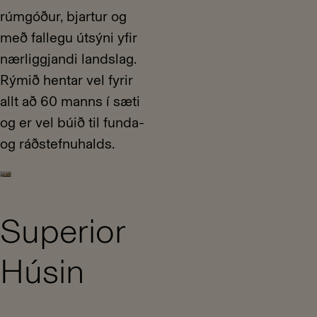
rúmgóður, bjartur og
með fallegu útsýni yfir
nærliggjandi landslag.
Rýmið hentar vel fyrir
allt að 60 manns í sæti
og er vel búið til funda-
og ráðstefnuhalds.
•
Superior
Húsin