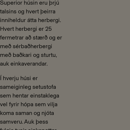
Superior húsin eru þrjú
talsins og hvert þeirra
inniheldur átta herbergi.
Hvert herbergi er 25
fermetrar að stærð og er
með sérbaðherbergi
með baðkari og sturtu,
auk einkaverandar.
Í hverju húsi er
sameiginleg setustofa
sem hentar einstaklega
vel fyrir hópa sem vilja
koma saman og njóta
samveru. Auk þess