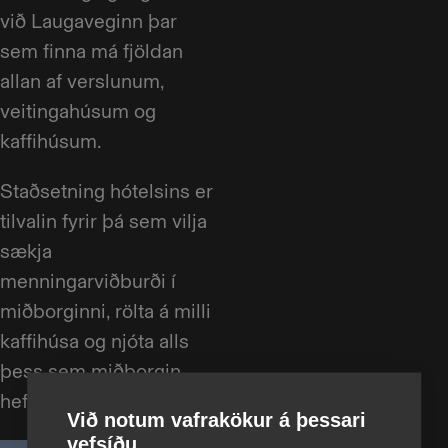
við Laugaveginn þar
sem finna má fjöldan
allan af verslunum,
veitingahúsum og
kaffihúsum.
Staðsetning hótelsins er
tilvalin fyrir þá sem vilja
sækja
menningarviðburði í
miðborginni, rölta á milli
kaffihúsa og njóta alls
þess sem miðborgin
hefur upp á að bjóða.
Við notum vafrakökur á þessari
vefsíðu