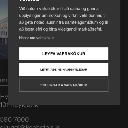
Við notum vafrakökur til að safna og greina
upplýsingar um notkun og virkni vefsíðunnar, til
að geta notað lausnir frá samfélagsmiðlum og til
að bæta efni og birta viðeigandi markaðsefni.
Nánar um vafrakökur
Sjá staðsetningu
Smelltu hér
LEYFA VAFRAKÖKUR
LEYFA AÐEINS NAUÐSYNLEGAR
HEIMILISFANG
STILLINGAR Á VAFRAKÖKUM
Hverfisgata 103
101 Reykjavík
590 7000
skuggi@keahotels.is