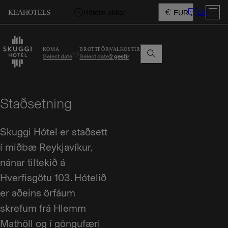
EN
Hótelin okkar
EUR
KOMA
BROTTFÖR
VALKOSTIR
Select date
Select date
2 gestir
Staðsetning
Skuggi Hótel er staðsett
í miðbæ Reykjavíkur,
nánar tiltekið á
Hverfisgötu 103. Hótelið
er aðeins örfáum
skrefum frá Hlemm
Mathöll og í göngufæri